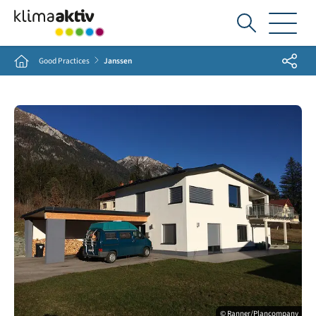
Ich
suche...
Share
Home
Good Practices
Janssen
© Ranner/Plancompany