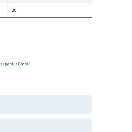
58
395
1
20
irtschaftsagentur GmbH
T GmbH