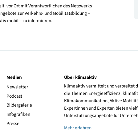
-Plattform des Bildungsministeriums, die Informationen
hrkräfte rund um die Verbindliche Übung, das
er Verkehrs- und Mobilitätsbildung bündelt. Zusätzlich
fältigen schulischen und außerschulischen
litätsbildung zusammenwirken.
lichkeit, vor Ort mit Verantwortlichen des Netzwerks
h über Angebote zur Verkehrs- und Mobilitätsbildung –
limaaktiv mobil – zu informieren.
ive
Medien
Über klimaaktiv