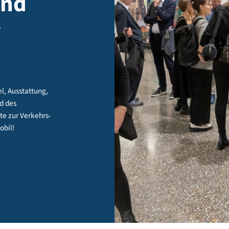
r und
ger
hrmittel, Ausstattung,
am Stand des
Angebote zur Verkehrs-
aktiv mobil!