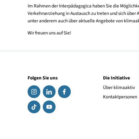
Das Netzwerk Verkehrserziehung
ist eine Online
und Zugänge zu Unterstützungsmaterialien für Le
übergreifende Thema und das Unterrichtsprinzip d
unterstützt die Plattform die Vernetzung der viel
Netzwerkpartner, die für die Verkehrs- und Mobi
Im Rahmen der Interpädagogica haben Sie die Mög
Verkehrserziehung in Austausch zu treten und sic
unter anderem auch über aktuelle Angebote von k
Wir freuen uns auf Sie!
Folgen Sie uns
Die Initiat