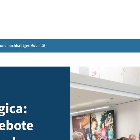
Gebärdensprache
icherer und nachhaltiger Mobilität
gogica:
ngebote