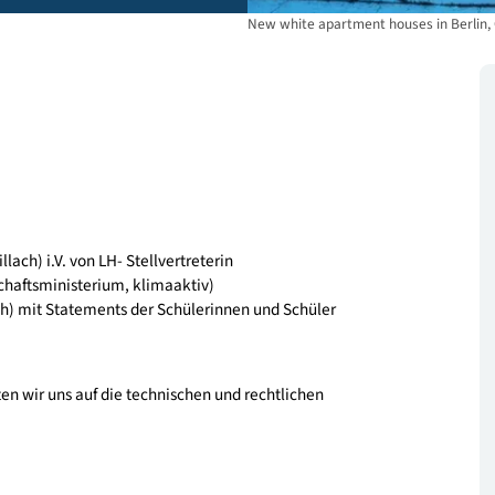
New white apartment ho
adt Villach) i.V. von LH- Stellvertreterin
 (Wirtschaftsministerium, klimaaktiv)
TL Villach) mit Statements der Schülerinnen und Schüler