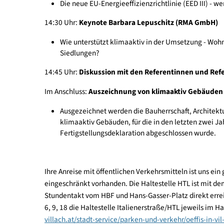
13:30 Uhr:
Keynote
Robert Lechner (pulswerk
Neue EU-Richtlinien und -Verordnungen - wie
Anforderungen vor?
14:00 Uhr:
Keynote Martin Schaber (SIR)
Die neue EU-Energieeffizienzrichtlinie (EED I
14:30 Uhr:
Keynote Barbara Lepuschitz (RMA 
Wie unterstützt klimaaktiv in der Umsetzung
Siedlungen?
14:45 Uhr:
Diskussion mit den Referentinnen u
Im Anschluss:
Auszeichnung von klimaaktiv Ge
Ausgezeichnet werden die Bauherrschaft, Ar
klimaaktiv Gebäuden, für die in den letzten
Fertigstellungsdeklaration abgeschlossen w