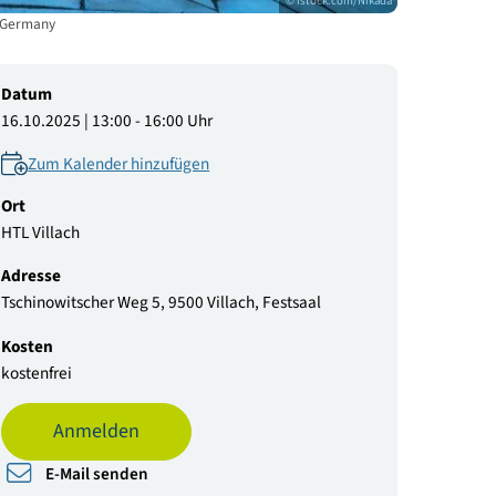
© istock.co
uses in Berlin, Germany
Datum
16.10.2025 | 13:00 - 16:00 Uhr
Zum Kalender hinzufügen
Ort
HTL Villach
Adresse
Tschinowitscher Weg 5, 9500 Villach, Festsaal
Kosten