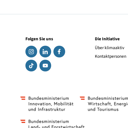
Ihre Anreise mit öffentlichen Verkehrsmitteln ist 
eingeschränkt vorhanden. Die Haltestelle HTL ist 
Stundentakt vom HBF und Hans-Gasser-Platz direkt
6, 9, 18 die Haltestelle Italienerstraße/HTL jewei
villach.at/stadt-service/parken-und-verkehr/oeffis
Folgen Sie uns
Die Initiat
Über klima
Kontaktpe