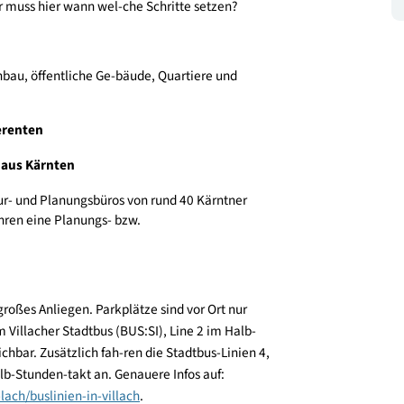
 GmbH)
 bereiten wir uns auf die technischen und rechtlichen
II) - wer muss hier wann wel-che Schritte setzen?
GmbH)
 - Wohnbau, öffentliche Ge-bäude, Quartiere und
nd Referenten
bäuden aus Kärnten
chitektur- und Planungsbüros von rund 40 Kärntner
 zwei Jahren eine Planungs- bzw.
urde.