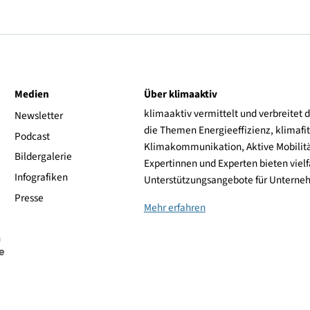
uns ein großes Anliegen. Parkplätze sind vor Ort nur
mit dem Villacher Stadtbus (BUS:SI), Line 2 im Halb-
 erreichbar. Zusätzlich fah-ren die Stadtbus-Linien 4,
ls im Halb-Stunden-takt an. Genauere Infos auf:
-in-vil-lach/buslinien-in-villach
.
ive
Medien
Über klimaaktiv
klimaaktiv vermittelt 
aktiv
Newsletter
die Themen Energieeffi
rsonen
Podcast
Klimakommunikation, A