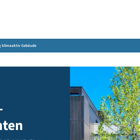
Gebärdensprache
eichnung klimaaktiv Gebäude
au-
ärnten