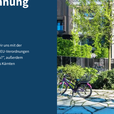
ichnung
v
tigen wir uns mit der
r neuen EU-Verordnungen
schaft zu?", außerdem
ude aus Kärnten