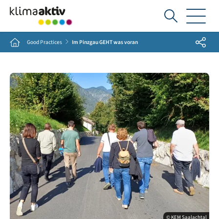
Ich
suche...
Share
Home
Good Practices
Im Pinzgau GEHT was voran
© KEM Saalachtal