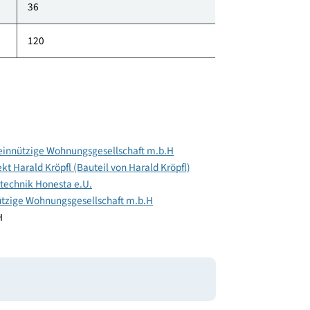
150
514
36
120
k gemeinnützige Wohnungsgesellschaft m.b.H
chitekt Harald Kröpfl (Bauteil von Harald Kröpfl)
Gebäudetechnik Honesta e.U.