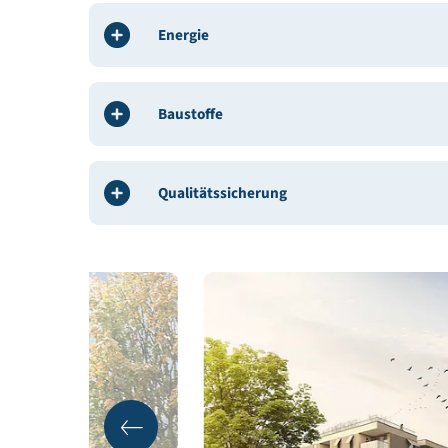
Bauleitung / ÖBA:
KFW Kärntner Friedenswerk ge
Gebäudedeklaration: AEE Energiedienstleistung
Gebäudedaten
Energie
Baustoffe
Qualitätssicherung