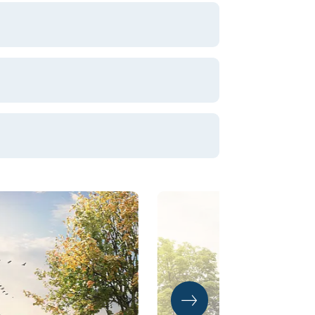
meinnützige Wohnungsgesellschaft m.b.H
en GmbH