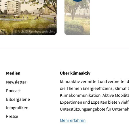
© Arch. DI Reinhold Wetschko