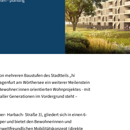
, kaernten - planung
 eine von mehreren Baustufen des Stadtteils „hi
stadt Klagenfurt am Wörthersee ein weiterer Meilenstein
an den Bewohner:innen orientierten Wohnprojektes - mit
inander aller Generationen im Vordergrund steht –