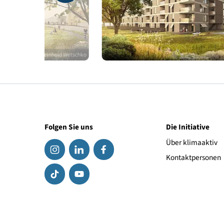
© Arch. DI Reinhold Wetschko