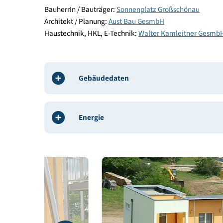
Beteiligte
BauherrIn / Bauträger:
Sonnenplatz Großschönau
Architekt / Planung:
Aust Bau GesmbH
Haustechnik, HKL, E-Technik:
Walter Kamleitner
Gebäudedaten
Energie