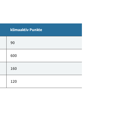
klimaaktiv Punkte
90
600
160
120