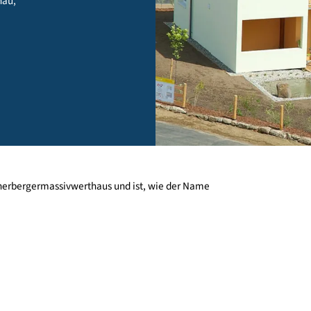
oßschönau,
arke Wienerbergermassivwerthaus und ist, wie der Name
.