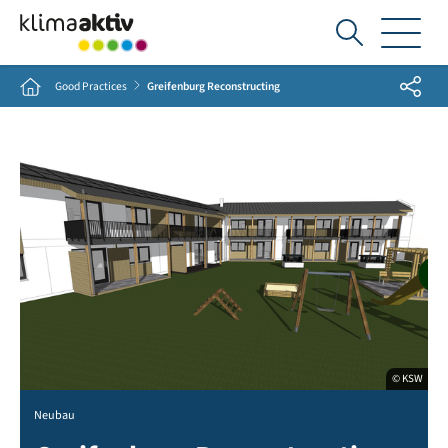
Ich
suche...
Share
Home
Good Practices
Greifenburg Reconstructing
© KSW
Neubau