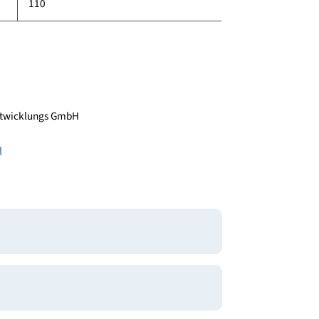
498
150
110
bilienentwicklungs GmbH
ner GmbH