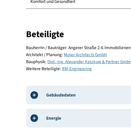
Energie und Versorgung
Baustoffe und Konstruktion
Komfort und Gesundheit
Beteiligte
BauherrIn / Bauträger: Angerer Straße 2-6 Immo
Architekt / Planung:
Moser Architects GmbH
Bauphysik:
Dipl.-Ing. Alexander Katzkow & Part
Weitere Beteiligte:
RM-Engineering