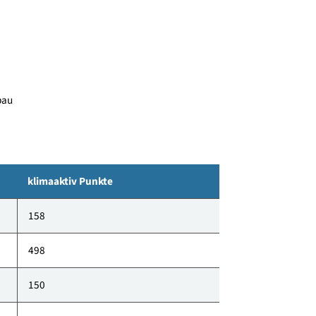
vorzuheben sind die großzügigen Gründächer und
Ladestationen für E-Autos und eigene Hochbeete für
7 - Neubau
klimaaktiv Punkte
158