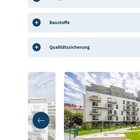
Weitere Beteiligte:
AURIS Immo Solutions GmbH
Gebäudedaten
Energie
Baustoffe
Qualitätssicherung