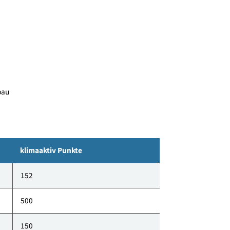
t eingebettet in weitläufige Grünflächen mit
 ist das Wohnprojekt mit einer PV-Anlage ausgestattet.
tend auf eine möglichst emissionsarme Auswahl, mit
7 - Neubau
klimaaktiv Punkte