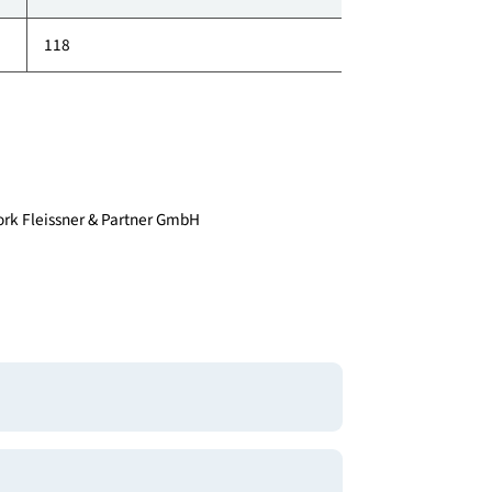
152
500
150
118
t Network Fleissner & Partner GmbH