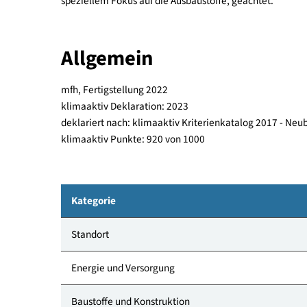
über private Freiräume und die gesamte Anlage is
Kinderspielplätzen und Erholungsräumen. Weiters
Bei den verwendeten Baustoffen wurde baubeglei
speziellem Fokus auf die Ausbaustoffe, geachtet.
Allgemein
mfh, Fertigstellung 2022
klimaaktiv Deklaration: 2023
deklariert nach: klimaaktiv Kriterienkatalog 201
klimaaktiv Punkte: 920 von 1000
Kategorie