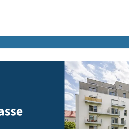
Gebärdensprache
rgasse