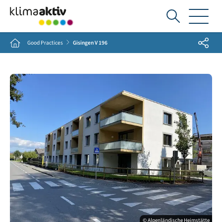
Ich
suche...
Share
Home
Good Practices
Gisingen V 196
© Alpenländische Heimstätte