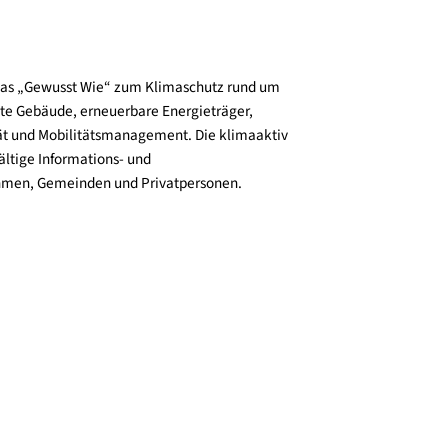
© Energieinstitut Vorarlberg
und verbreitet das „Gewusst Wie“ zum Klimaschutz rund um
zienz, klimafitte Gebäude, erneuerbare Energieträger,
ktive Mobilität und Mobilitätsmanagement. Die klimaaktiv
n bieten vielfältige Informations- und
e für Unternehmen, Gemeinden und Privatpersonen.