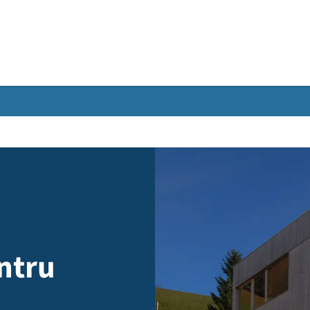
Gebärdensprache
zentru