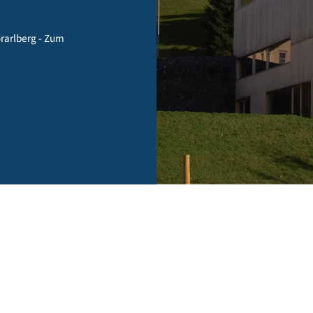
ld
rold, vorarlberg - Zum