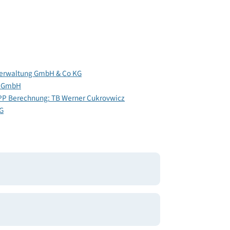
bilienverwaltung GmbH & Co KG
ekten ZT GmbH
has; PHPP Berechnung: TB Werner Cukrovwicz
 & Co KG
mbH