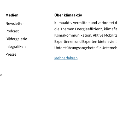
© ©Gemeindezentrum St. Gerold. Angelika Rettebacher
ive
Medien
Über klimaaktiv
klimaaktiv vermittelt 
aktiv
Newsletter
die Themen Energieeffi
rsonen
Podcast
Klimakommunikation, A
Bildergalerie
Expertinnen und Experte
Infografiken
Unterstützungsangebot
Presse
Mehr erfahren