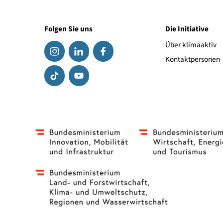
© ©Gemeindezentrum St. Gerold. Angelika Rettebacher
Folgen Sie uns
Die Initiat
Über klima
Kontaktpe