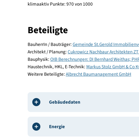
Allgemein
veranstaltung, Fertigstellung 2009
klimaaktiv Deklaration: 2017
klimaaktiv Punkte: 970 von 1000
Beteiligte
BauherrIn / Bauträger:
Gemeinde St.Gerold Immo
Architekt / Planung:
Cukrowicz Nachbaur Archit
Bauphysik:
OIB Berechnungen: DI Bernhard Weit
Haustechnik, HKL, E-Technik:
Markus Stolz GmbH
Weitere Beteiligte:
Albrecht Baumanagement G