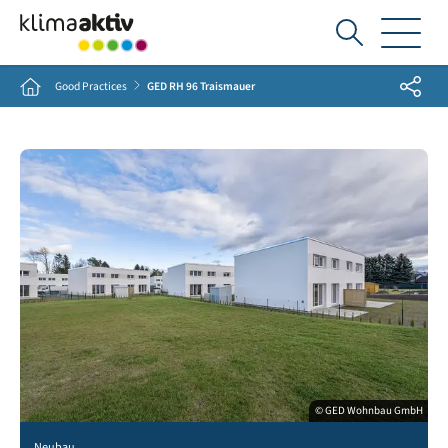
Ich
suche...
Share
Home
Good Practices
GED RH 96 Traismauer
© GED Wohnbau GmbH
Neubau