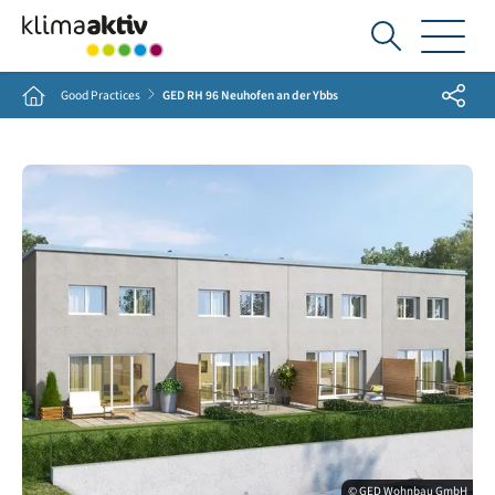
Ich
suche...
Share
Home
Good Practices
GED RH 96 Neuhofen an der Ybbs
© GED Wohnbau GmbH