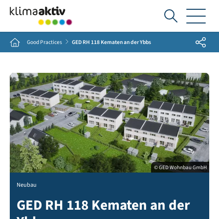
Ich
suche...
Share
Home
Good Practices
GED RH 118 Kematen an der Ybbs
© GED Wohnbau GmbH
Neubau
GED RH 118 Kematen an der