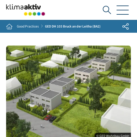
Ich
suche...
Share
Home
Good Practices
GED DH 103 Bruck an der Leitha (BA2)
© GED Wohnbau GmbH