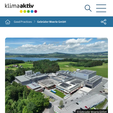
Ich
suche...
Share
Home
Good Practices
Gebrüder Woerle GmbH
© Gebrüder Woerle GmbH