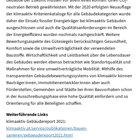
Gebäude der Zukunft müssen vor allem eines können: Einen CO
-
2
neutralen Betrieb gewährleisten. Mit der 2020 erfolgten Neuauflage
der klimaaktiv Kriterienkataloge für alle Gebäudekategorien wurde
daher der Einsatz fossiler Energieträger bei klimaaktiv Gebäuden
ausgeschlossen und auch die Qualitätsanforderungen im Bereich
der Energieeffizienz wurden nochmals nachgeschärft. Weitere
Bewertungsaspekte des Gütesiegels berücksichtigen Gesundheit,
Komfort sowie die Umweltverträglichkeit der verwendeten
Baustoffe. Wirtschaftlichkeit und Leistbarkeit über die Lebensdauer
des Gebäudes werden ebenso betrachtet wie Standortqualität und
Maßnahmen für eine umweltverträgliche Mobilität. Mithilfe des
transparenten Gebäudebewertungssystems von klimaaktiv können
Bauträger:innen, Immobilienentwickler:innen aber auch
Förderstellen, Gemeinden und Städte bei ihren Bauvorhaben schon
in der Ausschreibungsphase eine hohe Qualität einfordern und so
Orientierung für alle Beteiligten schaffen.
Weiterführende Links
klimaaktiv Gebäudereport 2021:
klimaaktiv.at/service/publikationen/bauen-
sanieren/gebaeudereport2021.html