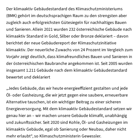
Der klimaaktiv Gebäudestandard des Klimaschutzministeriums
(BMK) gehört im deutschsprachigen Raum zu den strengsten aber
zugleich auch erfolgreichsten Gütesiegeln für nachhaltiges Bauen
und Sanieren. Allein 2021 wurden 232 österreichische Gebäude nach
klimaaktiv Standard in Gold, Silber oder Bronze deklariert – davon
berichtet der neue Gebäudereport der Klimaschutzinitiative
klimaaktiv. Der neuerliche Zuwachs von 24 Prozent im Vergleich zum
Vorjahr zeigt deutlich, dass klimafreundliches Bauen und Sanieren in
der österreichischen Baubranche angekommen ist. Seit 2005 wurden
insgesamt 1.211 Gebäude nach dem klimaaktiv
Gebäudestandard
bewertet und deklariert
„Jedes Gebäude, das wir heute energieeffizient gestalten und jede
Öl- oder Gasheizung, die wir jetzt gegen eine saubere, erneuerbare
Alternative tauschen, ist ein wichtiger Beitrag zu einer sicheren
Energieversorgung. Mit dem klimaaktiv Gebäudestandard setzen wir
genau hier an – wir machen unsere Gebäude klimafit, unabhängig
und zukunftssicher. Seit 2020 sind Kohle, Öl- und Gasheizungen im
klimaaktiv
Gebäude, egal ob Sanierung oder Neubau, daher nicht
mehr erlaubt“, so Klimaschutzministerin Gewessler.