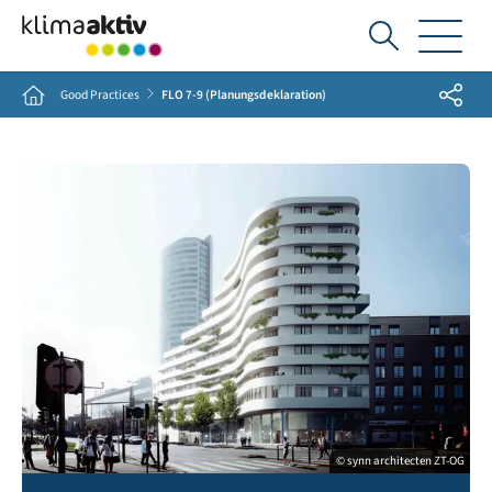
Ich
suche...
Share
Home
Good Practices
FLO 7-9 (Planungsdeklaration)
© synn architecten ZT-OG