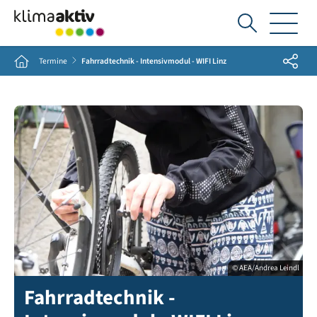
Ich
suche...
Share
Home
Termine
Fahrradtechnik - Intensivmodul - WIFI Linz
© AEA/Andrea Leindl
Fahrradtechnik -