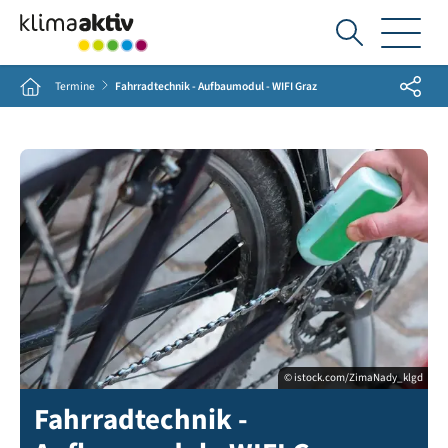
Ich
suche...
Share
Home
Termine
Fahrradtechnik - Aufbaumodul - WIFI Graz
© istock.com/ZimaNady_klgd
Fahrradtechnik -