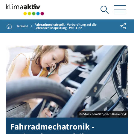
Ich
suche...
Fahrradmechatronik - Vorbereitung auf die
Share
Home
Termine
Lehrabschlussprüfung - WIFI Linz
© iStock.com/Wojciech Kozielczyk
Fahrradmechatronik -