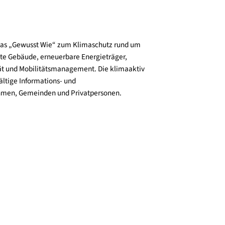
Zur Website
und verbreitet das „Gewusst Wie“ zum Klimaschutz rund um
zienz, klimafitte Gebäude, erneuerbare Energieträger,
ktive Mobilität und Mobilitätsmanagement. Die klimaaktiv
n bieten vielfältige Informations- und
e für Unternehmen, Gemeinden und Privatpersonen.