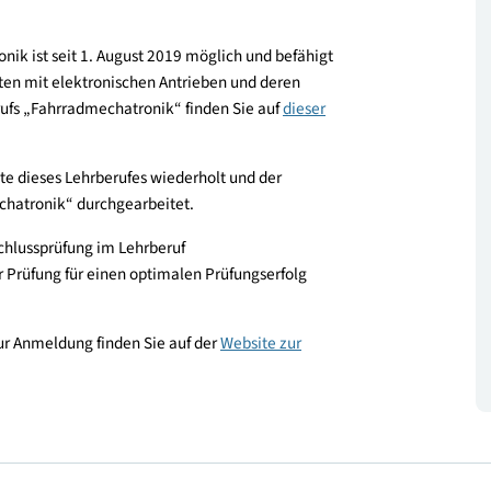
ootern und anderen E-Fahrgeräten und eine höhere
chfrage nach Fahrradmechatroniker:innen. Außerdem ist
!
echatronik ist seit 1. August 2019 möglich und befähigt
hrgeräten mit elektronischen Antrieben und deren
 Lehrberufs „Fahrradmechatronik“ finden Sie auf
dieser
n Inhalte dieses Lehrberufes wiederholt und der
hrradmechatronik“ durchgearbeitet.
 Lehrabschlussprüfung im Lehrberuf
vor der Prüfung für einen optimalen Prüfungserfolg
n und zur Anmeldung finden Sie auf der
Website zur