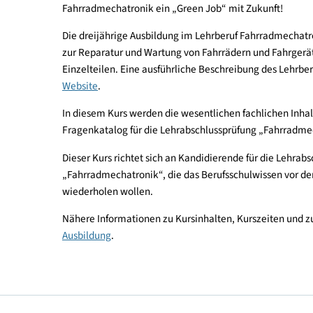
Die technischen Entwicklungen bei E-Bikes, E-Sc
Qualität der Ausstattung dieser steigern die Na
Fahrradmechatronik ein „Green Job“ mit Zukunft
Die dreijährige Ausbildung im Lehrberuf Fahrradm
zur Reparatur und Wartung von Fahrrädern und Fa
Einzelteilen. Eine ausführliche Beschreibung des
Website
.
In diesem Kurs werden die wesentlichen fachliche
Fragenkatalog für die Lehrabschlussprüfung „Fa
Dieser Kurs richtet sich an Kandidierende für die
„Fahrradmechatronik“, die das Berufsschulwissen 
wiederholen wollen.
Nähere Informationen zu Kursinhalten, Kurszeite