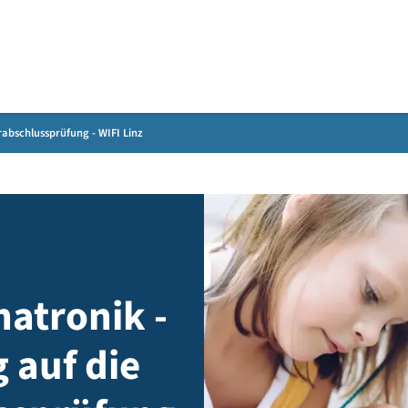
Gebärdensprache
die Lehrabschlussprüfung - WIFI Linz
chatronik -
ng auf die