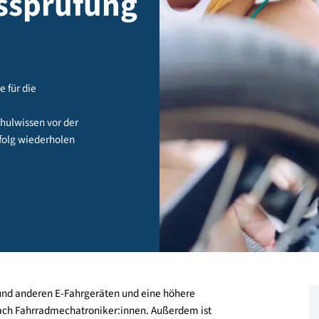
lussprüfung
dierende für die
ruf
erufsschulwissen vor der
fungserfolg wiederholen