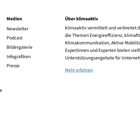
ive
Medien
Über klimaaktiv
klimaaktiv vermittelt 
aktiv
Newsletter
die Themen Energieeffi
rsonen
Podcast
Klimakommunikation, A
Bildergalerie
Expertinnen und Experte
Infografiken
Unterstützungsangebot
Presse
Mehr erfahren