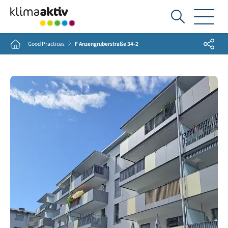
Ich
suche...
Share
Home
Good Practices
F Anzengruberstraße 34-2