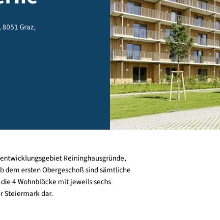
serne
 26, 28, 8051 Graz,
m Stadtentwicklungsgebiet Reininghausgründe,
m2). Ab dem ersten Obergeschoß sind sämtliche