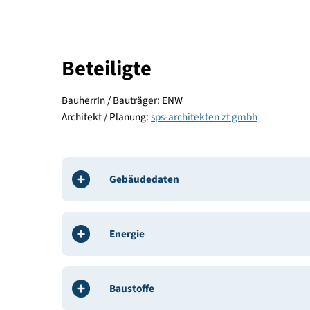
Energie und Versorgung
Baustoffe und Konstruktion
Komfort und Gesundheit
Beteiligte
BauherrIn / Bauträger: ENW
Architekt / Planung:
sps-architekten zt gmbh
Gebäudedaten