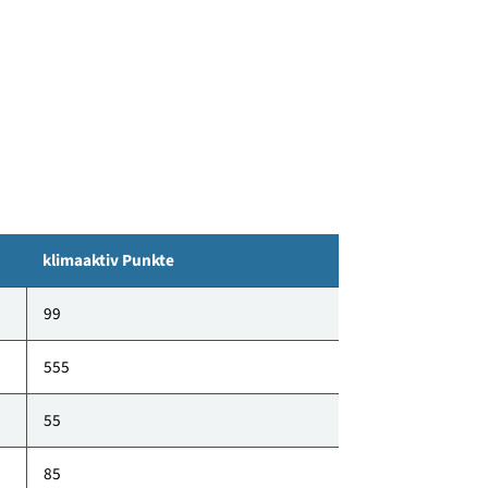
stellen die 4 Wohnblöcke mit jeweils sechs
 in der Steiermark dar.
klimaaktiv Punkte
99