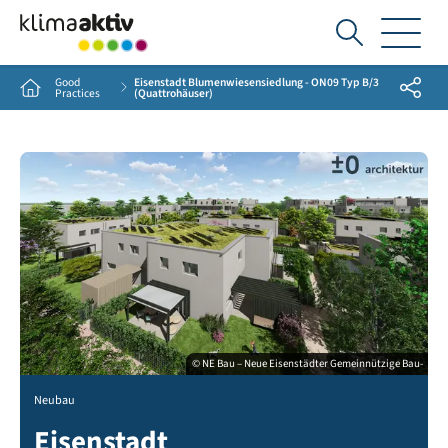
Ich
suche...
Good
Eisenstadt Blumenwiesensiedlung - ON09 Typ B/3
Share
Home
Practices
(Quattrohäuser)
© NE Bau – Neue Eisenstädter Gemeinnützige Bau-
Neubau
Eisenstadt