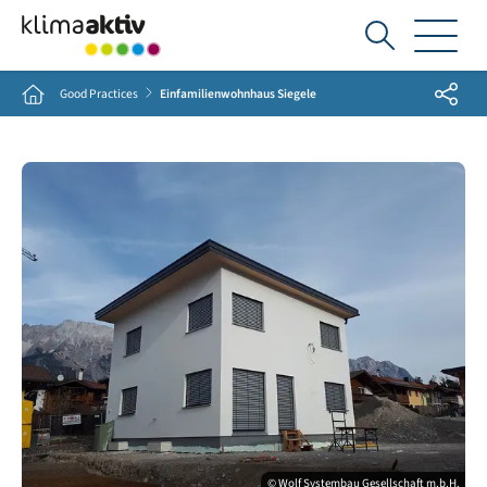
Ich
suche...
Share
Home
Good Practices
Einfamilienwohnhaus Siegele
© Wolf Systembau Gesellschaft m.b.H.