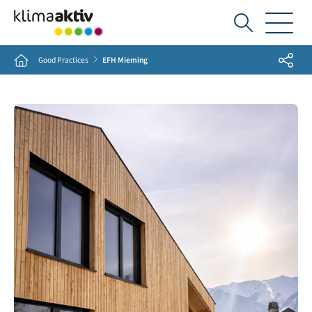
Ich
suche...
Share
Home
Good Practices
EFH Mieming