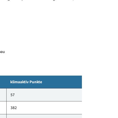
und Dachboden wurde ebenso komplett verzichtet - dafür
anschließt, errichtet. Alle Böden wurden mit Feinstein
t weiter zu verfolgen. In der gesamten Planung und
wie eine möglichst optimale Ausnutzungder Kosten/m²
7 - Neubau
klimaaktiv Punkte