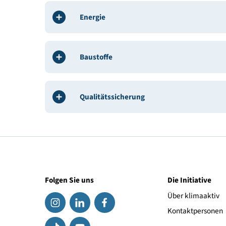
Haustechnik, HKL, E-Technik:
Energietechnik G
Bauleitung / ÖBA:
Meiberger Holzbau GmbH
Gebäudedaten
Energie
Baustoffe
Qualitätssicherung