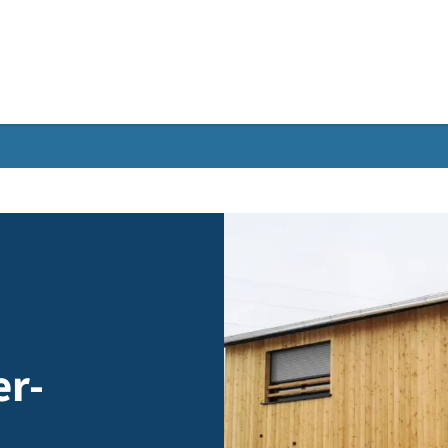
Gebärdensprache
iter-