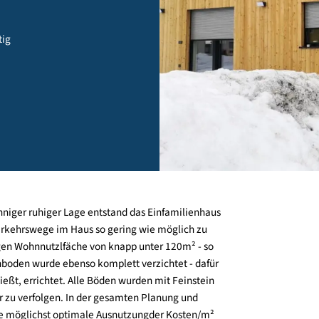
ol - fertig
l), in sonniger ruhiger Lage entstand das Einfamilienhaus
s die Verkehrswege im Haus so gering wie möglich zu
er geringen Wohnnutzlfäche von knapp unter 120m² - so