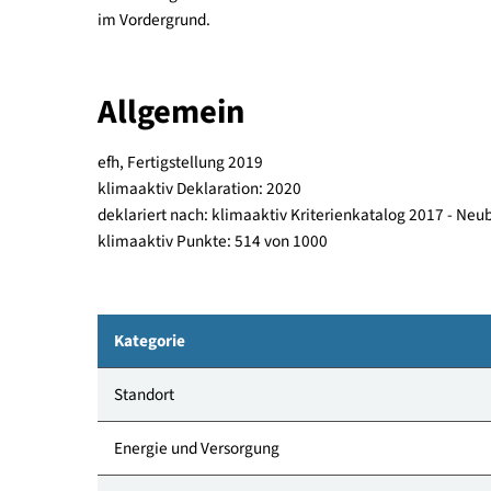
groß wie möglich zu gestalten. Auf einen Keller 
ein ca. 25m² großer Schuppen, der an das Carport 
belegt um auch hier das Konzept der Natürlichkei
Umsetzung stand die Verbundenheit zur Natur so
im Vordergrund.
Allgemein
efh, Fertigstellung 2019
klimaaktiv Deklaration: 2020
deklariert nach: klimaaktiv Kriterienkatalog 201
klimaaktiv Punkte: 514 von 1000
Kategorie