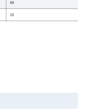
57
382
60
15
Pfeffer