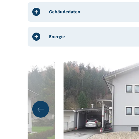
Beteiligte
BauherrIn / Bauträger:
Dipl. Ing. Andreas Leitner 
Architekt / Planung:
BM DI Ruprecht Obernosterer
Gebäudedaten
Energie