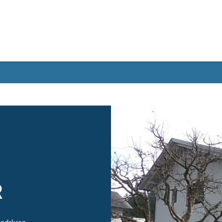
Gebärdensprache
NER