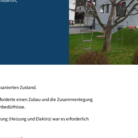
 9523 Landskron,
inem unsanierten Zustand.
zers erforderte einen Zubau und die Zusammenlegung
en Wohnbedürfnisse.