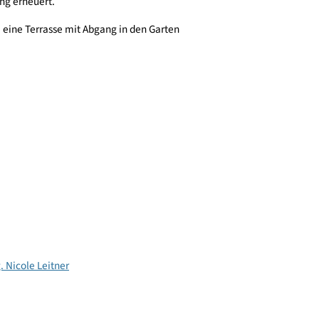
errohrung (Heizung und Elektro) war es erforderlich
rdachung erneuert.
 wurde eine Terrasse mit Abgang in den Garten