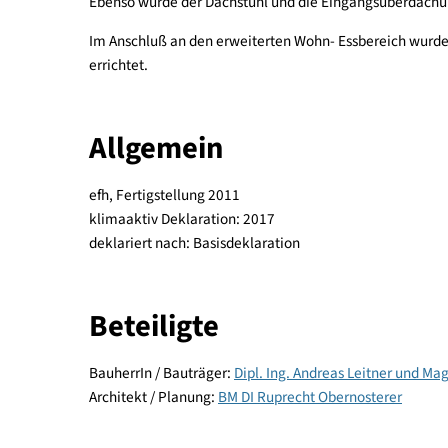
Durch die komplette Erneuerung der Haustechnikv
das Gebäude Innen neu zu verputzen.
Ebenso wurde der Dachstuhl und die Eingangsübe
Im Anschluß an den erweiterten Wohn- Essbereich
errichtet.
Allgemein
efh, Fertigstellung 2011
klimaaktiv Deklaration: 2017
deklariert nach: Basisdeklaration