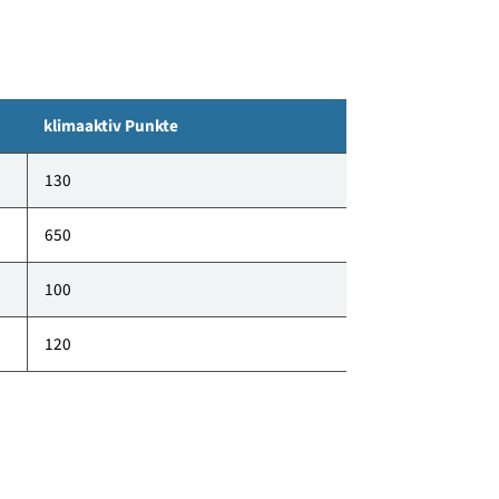
klimaaktiv Punkte
130
650
100
120