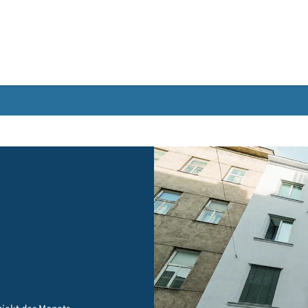
Gebärdensprache
e