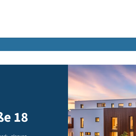
Gebärdensprache
raße 18