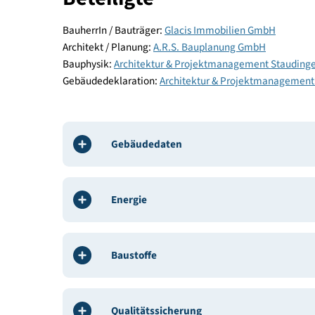
Komfort und Gesundheit
Beteiligte
BauherrIn / Bauträger:
Glacis Immobilien GmbH
Architekt / Planung:
A.R.S. Bauplanung GmbH
Bauphysik:
Architektur & Projektmanagement St
Gebäudedeklaration:
Architektur & Projektmana
Gebäudedaten