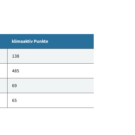
klimaaktiv Punkte
138
485
69