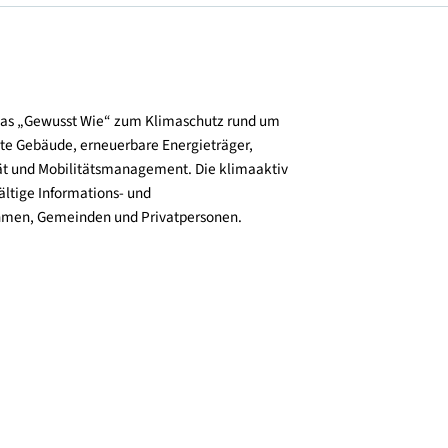
© Arch. DI Dominik Staudinger
und verbreitet das „Gewusst Wie“ zum Klimaschutz rund um
zienz, klimafitte Gebäude, erneuerbare Energieträger,
ktive Mobilität und Mobilitätsmanagement. Die klimaaktiv