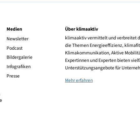
© Arch. DI Dominik Staudinger
ive
Medien
Über klimaaktiv
klimaaktiv vermittelt 
aktiv
Newsletter
die Themen Energieeffi
rsonen
Podcast
Klimakommunikation, A