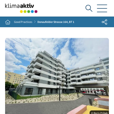
Ich
suche...
Share
Home
Good Practices
Donaufelder Strasse 164, BT 1
© Boris Pribek