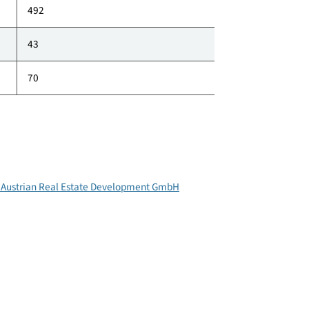
klimaaktiv Punkte
70
492
43
70