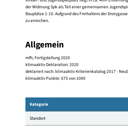
einem Stiegenhaus miteinander verbunden sind. 
Kellergeschoß sind die erforderlichen Technikrä
untergebracht. Auf dem Bauplatz befindet sich e
Kinder- und Jugendspielplatz liegt in ca. 40m E
der Widmung Spk als Teil einer gemeinsamen Jug
Bauplätze 1-10. Aufgrund des Freihaltens der Dror
zu erreichen.
Allgemein
mfh, Fertigstellung 2020
klimaaktiv Deklaration: 2020
deklariert nach: klimaaktiv Kriterienkatalog 201
klimaaktiv Punkte: 675 von 1000