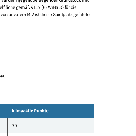
Die Nutzung dient ausschließlich zu Wohnzwecken. Im
ume, Garagenstellplätze und Einlagerungsräume
in Kleinkinderpielplatz gemäß WrBauO. Der erforderliche
ntfernung auf dem gegenüberliegenden Grundstück mit
endspielfläche gemäß §119 (6) WrBauO für die
ygasse von privatem MIV ist dieser Spielplatz gefahrlos
7 - Neubau