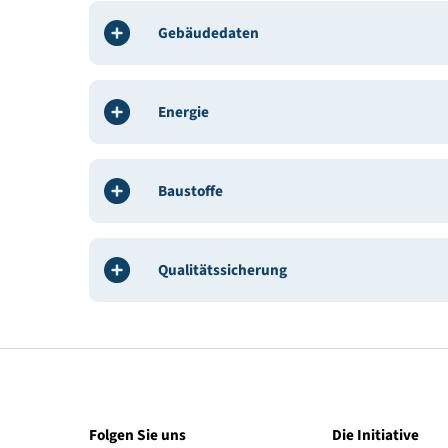
BauherrIn / Bauträger:
Premium Immobilien GmbH
Architekt / Planung:
Blaich + Delugan Architekten
Bauphysik:
Röhrer Baupyhsik
Haustechnik, HKL, E-Technik:
ZFG Projekt GmbH
Bauleitung / ÖBA:
ARGE Rinderer & Wendl
Weitere Beteiligte:
Blaich + Delugan Architekten
Gebäudedaten
Energie
Baustoffe