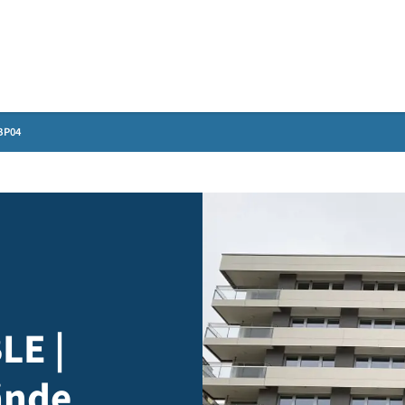
Gebärdensprache
 36-38, BP04
MBLE |