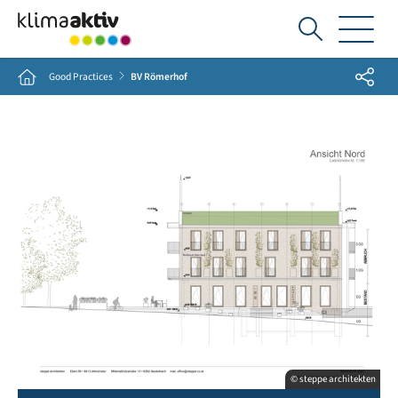
Ich
suche...
Share
Home
Good Practices
BV Römerhof
© steppe architekten