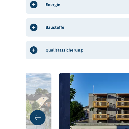
Weitere Beteiligte:
Brandschutz AG TB Golser
Gebäudedeklaration:
Ingenieurbüro Gappmaier
Gebäudedaten
Energie
Baustoffe
Qualitätssicherung