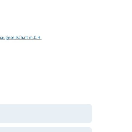
541
105
128
 Wohnbaugesellschaft m.b.H.
n