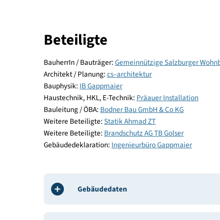
Energie und Versorgung
Baustoffe und Konstruktion
Komfort und Gesundheit
Beteiligte
BauherrIn / Bauträger:
Gemeinnützige Salzburger
Architekt / Planung:
cs–architektur
Bauphysik:
IB Gappmaier
Haustechnik, HKL, E-Technik:
Präauer Installatio
Bauleitung / ÖBA:
Bodner Bau GmbH & Co KG
Weitere Beteiligte:
Statik Ahmad ZT