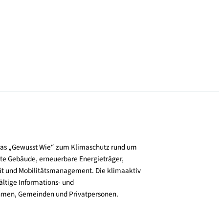
© GSWB