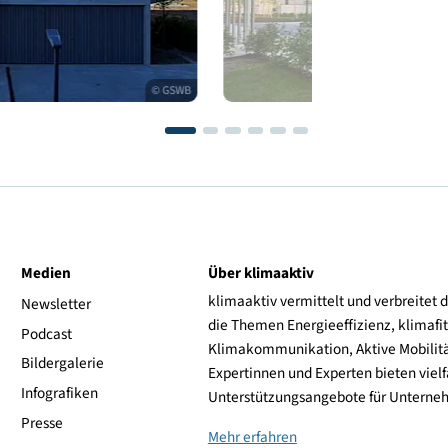
© GSWB