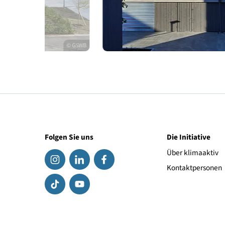
© GSWB