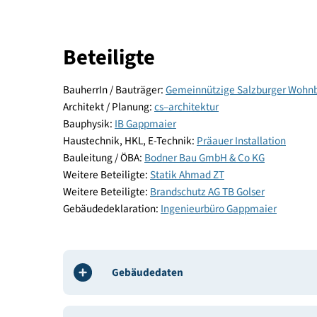
Energie und Versorgung
Baustoffe und Konstruktion
Komfort und Gesundheit
Beteiligte
BauherrIn / Bauträger:
Gemeinnützige Salzburger
Architekt / Planung:
cs–architektur
Bauphysik:
IB Gappmaier
Haustechnik, HKL, E-Technik:
Präauer Installatio
Bauleitung / ÖBA:
Bodner Bau GmbH & Co KG
Weitere Beteiligte:
Statik Ahmad ZT