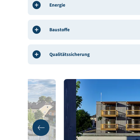
Weitere Beteiligte:
Brandschutz AG TB Golser
Gebäudedeklaration:
Ingenieurbüro Gappmaier
Gebäudedaten
Energie
Baustoffe
Qualitätssicherung