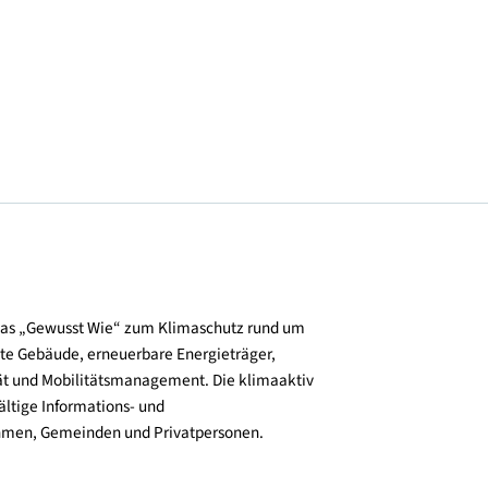
© GSWB