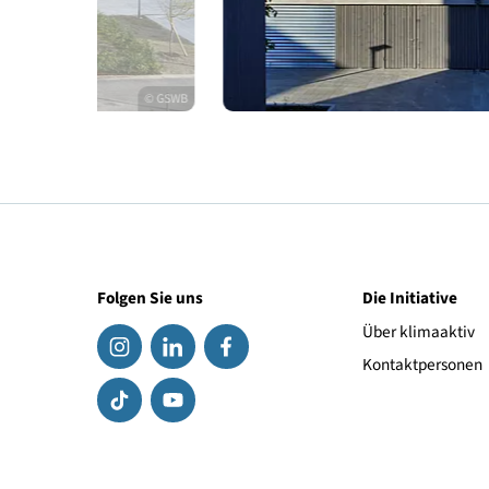
© GSWB