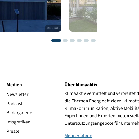
© GSWB