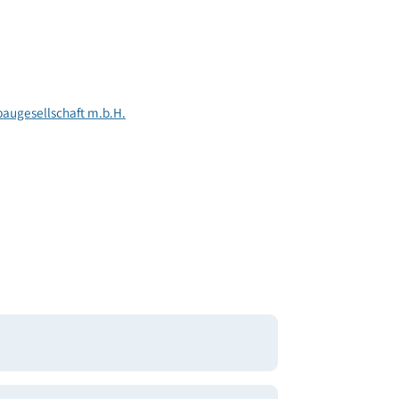
539
92
145
 Wohnbaugesellschaft m.b.H.
n