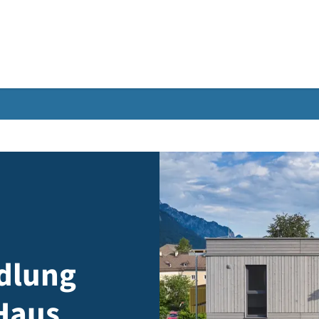
Gebärdensprache
us A
siedlung