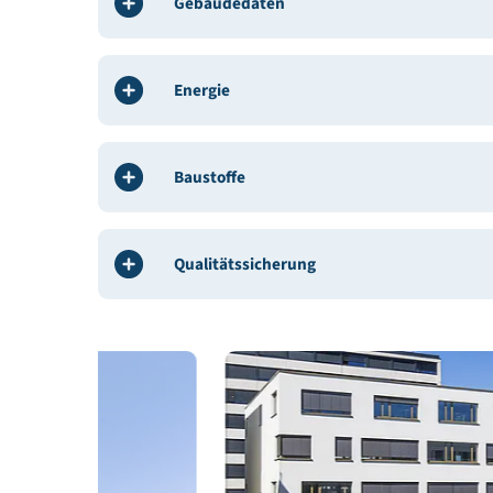
Bauphysik:
Prause iC GmbH
Haustechnik, HKL, E-Technik:
Allplan GmbH
Bauleitung / ÖBA: Projektmanagement, Planen
Gebäudedeklaration:
IBO - Österreichisches Inst
Gebäudedaten
Energie
Baustoffe