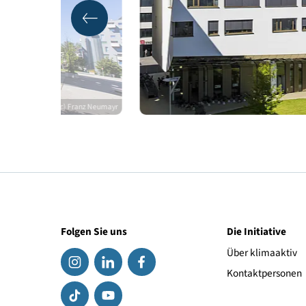
Qualitätssicherung
© (c) Franz Neumayr