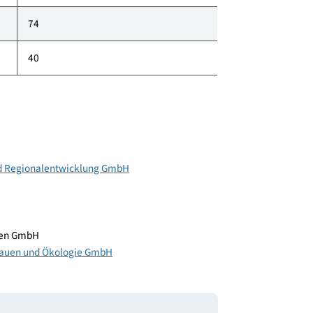
klimaaktiv Punkte
80
397
74
40
ort- und Regionalentwicklung GmbH