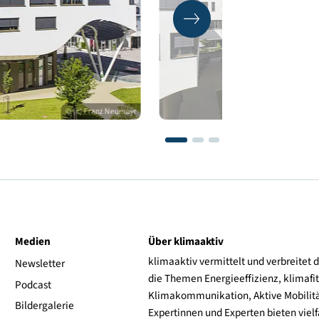
© (c) Franz Neumayr