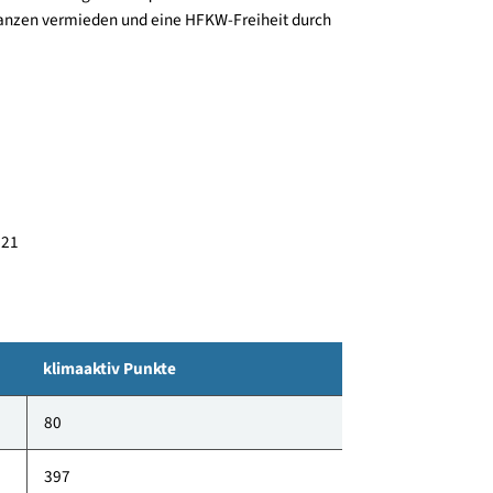
sgruppe die im Bereich Entwicklung, Forschung,
araten in der Nutritivmedizin tätig ist. Die
 (Mikronetz) der Salzburg AG. Im Gebäude befindet
g welche für eine gute Luftqualität im Innenraum
he Substanzen vermieden und eine HFKW-Freiheit durch
0. 02-2021