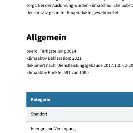
Niedrigenergiehaus beherbergt eine Unternehmen
Herstellung und Vermarktung von biologischen Präp
Wärmeversorgung erfolgt durch das Nahwärmenetz
sich eine Lüftungsanlage mit Wärmerückgewinnun
sorgt. Bei der Ausführung wurden klimaschädlic
den Einsatz gezielter Bauprodukte gewährleistet.
Allgemein
buero, Fertigstellung 2014
klimaaktiv Deklaration: 2021
deklariert nach: Dienstleistungsgebäude 2017.1.
klimaaktiv Punkte: 591 von 1000