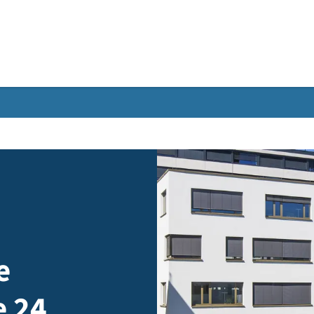
Gebärdensprache
ude