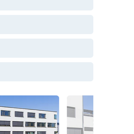
 und Bauen GmbH
itut für Bauen und Ökologie GmbH