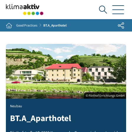
Ich
suche...
Share
Home
Good Practices
BT.A_Aparthotel
© Förthof Errichtungs GmbH
Neubau
BT.A_Aparthotel