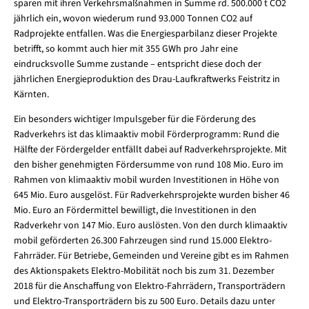
sparen mit ihren Verkehrsmaßnahmen in Summe rd. 500.000 t CO2
jährlich ein, wovon wiederum rund 93.000 Tonnen CO2 auf
Radprojekte entfallen. Was die Energiesparbilanz dieser Projekte
betrifft, so kommt auch hier mit 355 GWh pro Jahr eine
eindrucksvolle Summe zustande – entspricht diese doch der
jährlichen Energieproduktion des Drau-Laufkraftwerks Feistritz in
Kärnten.
Ein besonders wichtiger Impulsgeber für die Förderung des
Radverkehrs ist das klimaaktiv mobil Förderprogramm: Rund die
Hälfte der Fördergelder entfällt dabei auf Radverkehrsprojekte. Mit
den bisher genehmigten Fördersumme von rund 108 Mio. Euro im
Rahmen von klimaaktiv mobil wurden Investitionen in Höhe von
645 Mio. Euro ausgelöst. Für Radverkehrsprojekte wurden bisher 46
Mio. Euro an Fördermittel bewilligt, die Investitionen in den
Radverkehr von 147 Mio. Euro auslösten. Von den durch klimaaktiv
mobil geförderten 26.300 Fahrzeugen sind rund 15.000 Elektro-
Fahrräder. Für Betriebe, Gemeinden und Vereine gibt es im Rahmen
des Aktionspakets Elektro-Mobilität noch bis zum 31. Dezember
2018 für die Anschaffung von Elektro-Fahrrädern, Transporträdern
und Elektro-Transporträdern bis zu 500 Euro. Details dazu unter