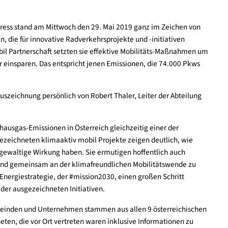
ssecongress stand am Mittwoch den 29. Mai 2019 ganz im Zeich
einden, die für innovative Radverkehrsprojekte und -initiative
iv mobil Partnerschaft setzten sie effektive Mobilitäts-Maßn
pro Jahr einsparen. Das entspricht jenen Emissionen, die 74.00
 ihre Auszeichnung persönlich von Robert Thaler, Leiter der Abt
on Treibhausgas-Emissionen in Österreich gleichzeitig einer der
Die ausgezeichneten klimaaktiv mobil Projekte zeigen deutlich,
eine gewaltige Wirkung haben. Sie ermutigen hoffentlich auc
chzutun und gemeinsam an der klimafreundlichen Mobilitätswend
a- und Energiestrategie, der #mission2030, einen großen Schrit