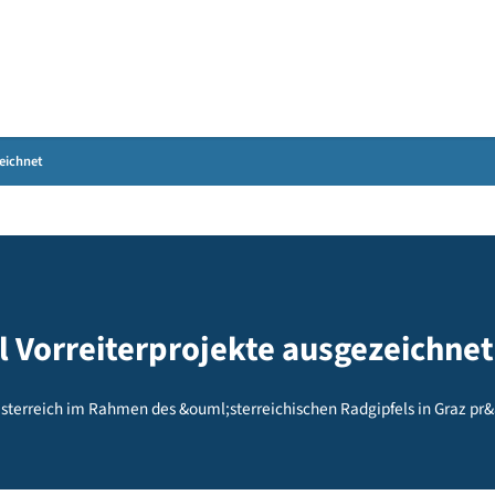
Gebärdensprache
e ausgezeichnet
bil Vorreiterprojekte ausgez
 &Ouml;sterreich im Rahmen des &ouml;sterreichischen Radgipfe