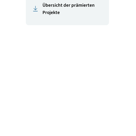
m: Rund
Betriebe Auszeichnung, 2
n rund
Juni 2022
 wurden
masterplan-gehen
en
azva-tirol
Übersicht der prämierten
Projekte
tt. In
erk auf