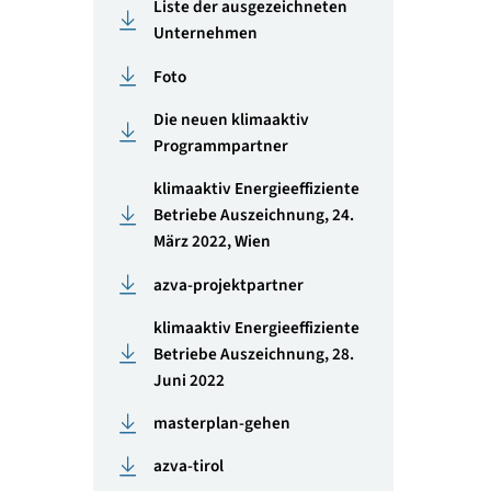
Gebäude 2023
chischen
Ausgezeichnete Projekte
n zu
Liste der ausgezeichnete
anbei.
Unternehmen
Foto
Die neuen klimaaktiv
re,
Programmpartner
klimaaktiv Energieeffizie
rund
Betriebe Auszeichnung, 2
erum
März 2022, Wien
 auch
 in der
azva-projektpartner
klimaaktiv Energieeffizie