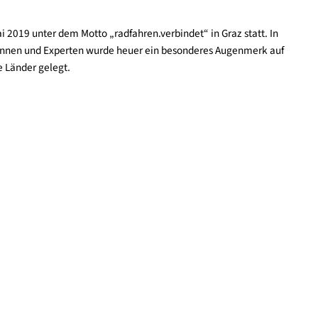
derung des Radverkehrs ist das klimaaktiv mobil Förderprogram
Radverkehrsprojekte. Mit den bisher genehmigten Fördersumme vo
rden Investitionen in Höhe von 816 Mio. Euro ausgelöst. Davon
ördermittel bewilligt. Von den durch klimaaktiv mobil gefördert
räder und (E-)Transporträder.
s 29. Mai 2019 unter dem Motto „radfahren.verbindet“ in Graz sta
n Expertinnen und Experten wurde heuer ein besonderes Augenm
päische Länder gelegt.
smus