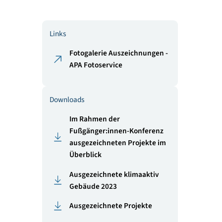
en von
Links
n
ahmen um
Fotogalerie Auszeichnung
0 Pkws
APA Fotoservice
eilung
Downloads
Im Rahmen der
Fußgänger:innen-Konfer
 wie
ausgezeichneten Projekte
h
Überblick
e zu
t
Ausgezeichnete klimaakti