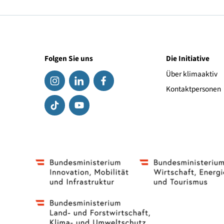
Telefon: +43 1 711 00-606 963
E-Mail:
presse
@
bmnt.gv.at
Pressedienst klima
aktiv
:
a
Lockl Strategie, Mag.
(FH) Ulrike Schmid
Tel.: +43 660 15 16 17 6
E-Mail:
us
@
lockl-strategie.at
Folgen Sie uns
Die Initiat
Über klima
Kontaktpe