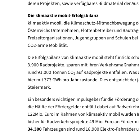
näher“, freut sich DI Robert Thaler über das Eng
Die ausgezeichneten Institutionen, Organisatio
Bundesländern. Eine vollständige Liste aller Ausg
deren Projekten, sowie verfügbares Bildmaterial
Die klimaaktiv mobil-Erfolgsbilanz
klimaaktiv mobil, die Klimaschutz-Mitmachbewegu
Österreichs Unternehmen, Flottenbetreiber und
Freizeitorganisationen, Jugendgruppen und Schul
CO2-arme Mobilität.
Die Erfolgsbilanz von klimaaktiv mobil steht für 
3.900 Radprojekte, sparen mit ihren Verkehrsm
rund 91.000 Tonnen CO
auf Radprojekte entfalle
2
hier mit 373 GWh pro Jahr zustande. Dies entspric
Steiermark.