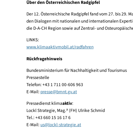
Ein besonders wichtiger Impulsgeber für die För
die Hälfte der Fördergelder entfällt dabei auf 
122Mio. Euro im Rahmen von klimaaktiv mobil wu
bisher für Radverkehrsprojekte 49 Mio. Euro an F
34.300
Fahrzeugen sind rund 18.900 Elektro-Fahr
Über den Österreichischen Radgipfel
Der 12. Österreichische Radgipfel fand vom 27. bi
den Dialogen mit nationalen und internationale
die D-A-CH Region sowie auf Zentral- und Osteuro
LINKS:
www.klima
aktiv
mobil.at/radfahren
Rückfragehinweis
Bundesministerium für Nachhaltigkeit und Touri
Pressestelle