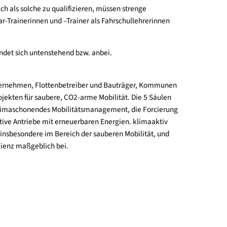
, Fahrlehrerinnen und Fahrlehrer mit Fokus auf Elektromobilität
 trägt klimaaktiv maßgeblich dazu bei, österreichweit eine
hnet. Um sich als solche zu qualifizieren, müssen strenge
ierte Spritspar-Trainerinnen und –Trainer als Fahrschullehreri
eranstaltung findet sich untenstehend bzw. anbei.
 Österreichs Unternehmen, Flottenbetreiber und Bauträger, Ko
tzung von Projekten für saubere, CO2-arme Mobilität. Die 5 Sä
ten - umfassen klimaschonendes Mobilitätsmanagement, die Forc
ität und alternative Antriebe mit erneuerbaren Energien. klimaak
egie des BMNT, insbesondere im Bereich der sauberen Mobilität,
er Energieeffizienz maßgeblich bei.