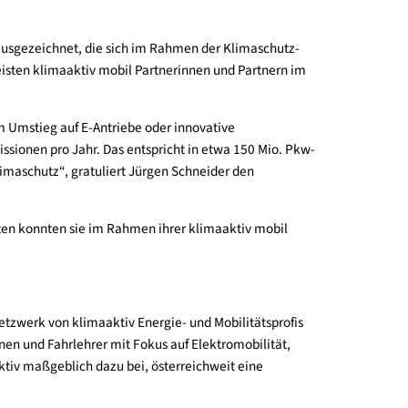
nz Österreich ausgezeichnet, die sich im Rahmen der Klimaschu
chte den angereisten klimaaktiv mobil Partnerinnen und Partner
nahmen wie dem Umstieg auf E-Antriebe oder innovative
nen an CO
Emissionen pro Jahr. Das entspricht in etwa 150 Mio.
2
 wirksamer Klimaschutz“, gratuliert Jürgen Schneider den
amt 24 Projekten konnten sie im Rahmen ihrer klimaaktiv mobi
reichweiten Netzwerk von klimaaktiv Energie- und Mobilitätspro