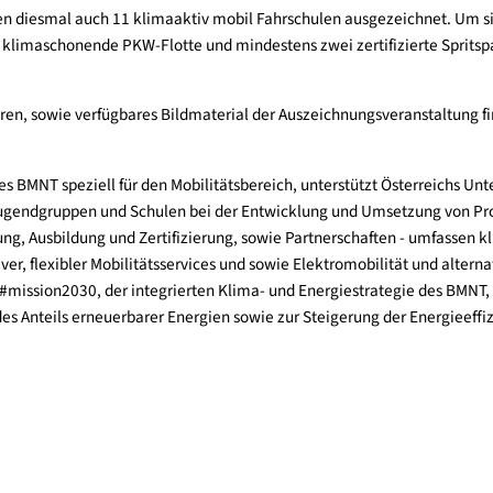
des Lehrgangs E-Mob-Train, Spritspar-Trainerinnen und -Trainer
mpeninstallateure. Als Talentschmiede für engagierte Fachleute
 und Mobilitätslösungen sicherzustellen.
urden diesmal auch 11 klimaaktiv mobil Fahrschulen ausgezeic
en eine klimaschonende PKW-Flotte und mindestens zwei zertifiz
reten waren, sowie verfügbares Bildmaterial der Auszeichnungsv
ung des BMNT speziell für den Mobilitätsbereich, unterstützt
onen, Jugendgruppen und Schulen bei der Entwicklung und Umse
insbildung, Ausbildung und Zertifizierung, sowie Partnerschaf
nnovativer, flexibler Mobilitätsservices und sowie Elektromobil
rag zur #mission2030, der integrierten Klima- und Energiestrat
höhung des Anteils erneuerbarer Energien sowie zur Steigerung d