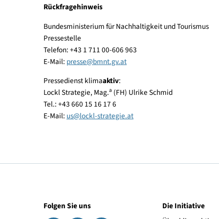
Weiterführende Links
www.klimaaktivmobil.at
www.klimaaktiv.at/bildung
Rückfragehinweis
Bundesministerium für Nachhaltigkeit und Touri
Pressestelle
Telefon: +43 1 711 00-606 963
E-Mail:
presse
@
bmnt.gv.at
Pressedienst klima
aktiv
:
a
Lockl Strategie, Mag.
(FH) Ulrike Schmid
Tel.: +43 660 15 16 17 6
E-Mail:
us
@
lockl-strategie.at