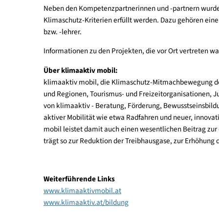
zählen. Dazu gehören Absolventinnen Absolventen 
Biowärmeinstallateure und zertifizierte Wärmepu
professionelle Beratung zu nachhaltigen Energie-
Neben den Kompetenzpartnerinnen und -partnern w
Klimaschutz-Kriterien erfüllt werden. Dazu gehör
bzw. -lehrer.
Informationen zu den Projekten, die vor Ort vert
Über klimaaktiv mobil:
klimaaktiv mobil, die Klimaschutz-Mitmachbeweg
und Regionen, Tourismus- und Freizeitorganisati
von klimaaktiv - Beratung, Förderung, Bewusstse
aktiver Mobilität wie etwa Radfahren und neuer, i
mobil leistet damit auch einen wesentlichen Beit
trägt so zur Reduktion der Treibhausgase, zur Er