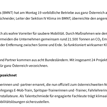
urismus (BMNT) hat am Montag 19 vorbildliche Betriebe aus ga
ürgen Schneider, Leiter der Sektion IV Klima im BMNT, überrei
isen sich als wahre Vorreiter für saubere Mobilität. Durch Maß
bereich vermeiden die Unternehmen gemeinsam rund 21.500 Ton
bzw. der Entfernung zwischen Sonne und Erde. So funktioniert
rinnen und Partner kommen aus acht Bundesländern. Mit insges
ilität für ganz Österreich verzeichnen.
en ausgezeichnet
partnerinnen und -partner ernannt, die nun offiziell zum öster