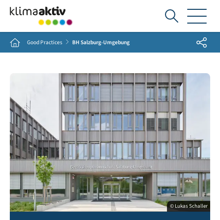
Ich
suche...
Share
Home
Good Practices
BH Salzburg-Umgebung
© Lukas Schaller