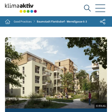
Ich
suche...
Share
Home
Good Practices
Baumstadt Floridsdorf - Werndlgasse 6-3
© IFA AG