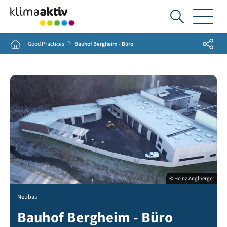
Ich
suche...
Share
Home
Good Practices
Bauhof Bergheim - Büro
© Heinz Anglberger
Neubau
Bauhof Bergheim - Büro