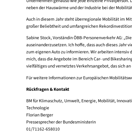
Mobilitätswoche ist eine gute Gelegenheit auf di
„Jahr für Jahr zeigen hunderte Gemeinden in gan
die Gemeinden sind nicht nur Partner dieser Aktio
Unternehmen genauso wie jede einzelne Privatper
neben der Hauswärme und der Industrie bei der M
Auch in diesem Jahr steht überregionale Mobilit
großer Beliebtheit und umfangreichen Rekordinves
Sabine Stock, Vorständin ÖBB-Personenverkehr AG:
auseinanderzusetzen. Ich hoffe, dass auch dieses
zum eigenen Auto zu informieren. Wir arbeiten int
mich, dass die Angebote im Bereich Car- und Bi
vielfältiges und vernetztes Verkehrsangebot, das 
Für weitere Informationen zur Europäischen Mobi
Rückfragen & Kontakt