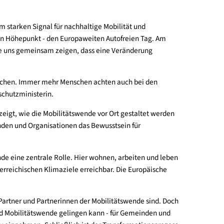
heute mit einem starken Signal für nachhaltige Mobilität und
h den jährlichen Höhepunkt - den Europaweiten Autofreien Tag.
utzen. Lassen Sie uns gemeinsam zeigen, dass eine Veränderung
ät sichtbar zu machen. Immer mehr Menschen achten auch bei de
wessler, Klimaschutzministerin.
 Wege aufgezeigt, wie die Mobilitätswende vor Ort gestaltet 
Städte, Gemeinden und Organisationen das Bewusstsein für
Mobilitätswende eine zentrale Rolle. Hier wohnen, arbeiten un
, sind die österreichischen Klimaziele erreichbar. Die Europäi