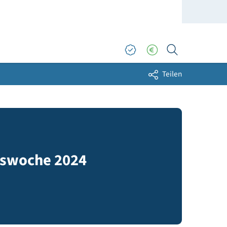
Sh
obilitätswoche 2024