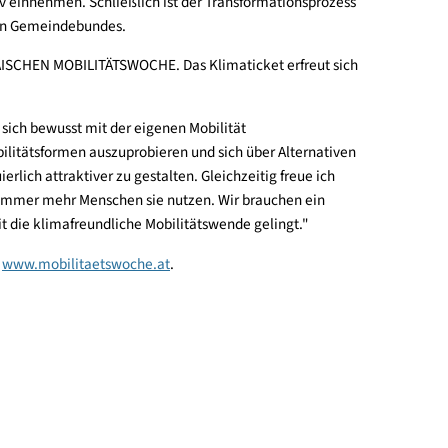
sie wichtige Partner und Partnerinnen der Mobilitätswende sin
e die Energie- und Mobilitätswende gelingen kann - für Gemeinde
voll und aktiv einnehmen. Schließlich ist der Transformations
 Österreichischen Gemeindebundes.
rtner der EUROPÄISCHEN MOBILITÄTSWOCHE. Das Klimaticket erfre
iche Erfolge.
guter Anlass, sich bewusst mit der eigenen Mobilität
reundliche Mobilitätsformen auszuprobieren und sich über Alter
ehr kontinuierlich attraktiver zu gestalten. Gleichzeitig freue
 zunehmen und immer mehr Menschen sie nutzen. Wir brauchen e
rientiert, damit die klimafreundliche Mobilitätswende gelingt."
 Website unter
www.mobilitaetswoche.at
.