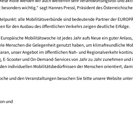
e Dringlichkeit der Verkehrswende hinzuweisen.“
z Österreich im Rahmen der Europäischen Mobilitätswoche, dass 
n, sie leben auch jeden Tag mit vielfältigen Beispielen vor, wi
son. Diese Rolle werden wir auch weiterhin sehr verantwortungs
obilität besonders wichtig.“ sagt Hannes Pressl, Präsident des
ät im Mittelpunkt: alle Mobilitätsverbünde sind bedeutende Pa
titionen für den Ausbau des öffentlichen Verkehrs zeigen deutl
 „Die Europäische Mobilitätswoche ist jedes Jahr aufs Neue ein 
 Jahr viele Menschen die Gelegenheit genutzt haben, um klimaf
ensiv daran, unser Angebot im öffentlichen Nah- und Regionalverk
kesharing, E-Scooter und On-Demand-Services von Jahr zu Jahr
sich an den individuellen Mobilitätsbedürfnissen der Menschen o
litätswoche und den Veranstaltungen besuchen Sie bitte unsere