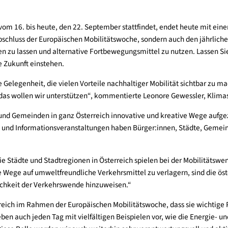
4, die vom 16. bis heute, den 22. September stattfindet, endet 
r den Abschluss der Europäischen Mobilitätswoche, sondern auc
Auto stehen zu lassen und alternative Fortbewegungsmittel zu n
enswerte Zukunft einstehen.
rragende Gelegenheit, die vielen Vorteile nachhaltiger Mobilit
ma und das wollen wir unterstützen“, kommentierte Leonore Ge
dte und Gemeinden in ganz Österreich innovative und kreative
rkshops und Informationsveranstaltungen haben Bürger:innen, 
: „Die Städte und Stadtregionen in Österreich spielen bei der 
ngt, die Wege auf umweltfreundliche Verkehrsmittel zu verlagern