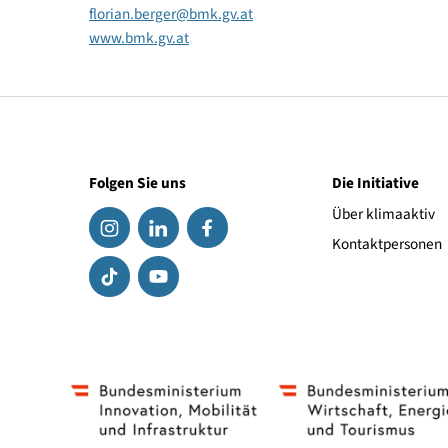
BM für Klimaschutz, Umwelt, Energie, Mobilität, 
Technologie
Florian Berger
Pressesprecher der Bundesministerin
01/71162-658010
florian.berger
@
bmk.gv.at
www.bmk.gv.at
Folgen Sie uns
Die Initiat
Über klima
Kontaktpe