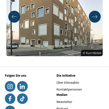
© Kurt Hörbst
Folgen Sie uns
Die Initiative
Über klimaaktiv
Kontaktpersonen
Medien
Newsletter
Podcast