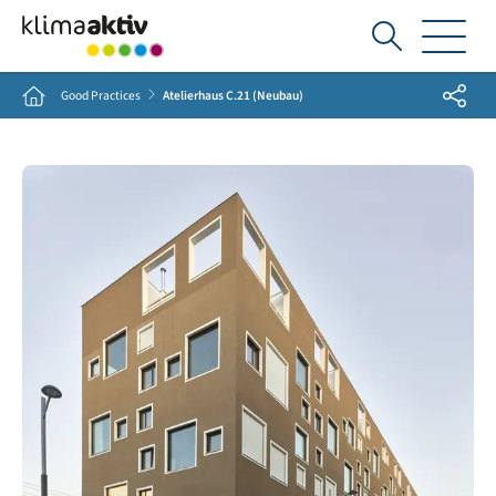
Ich
suche...
Share
Home
Good Practices
Atelierhaus C.21 (Neubau)