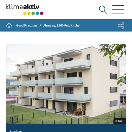
Ich
suche...
Share
Home
Good Practices
Almweg, 9560 Feldkirchen
© KWG
Neubau