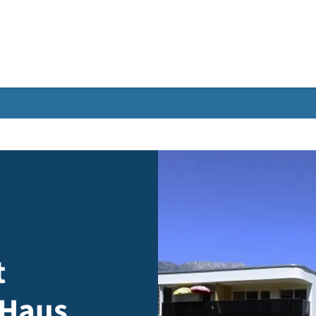
Gebärdensprache
mst