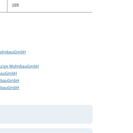
85
514
60
105
ützige WohnbauGmbH
emeinnützige WohnbauGmbH
ge WohnbauGmbH