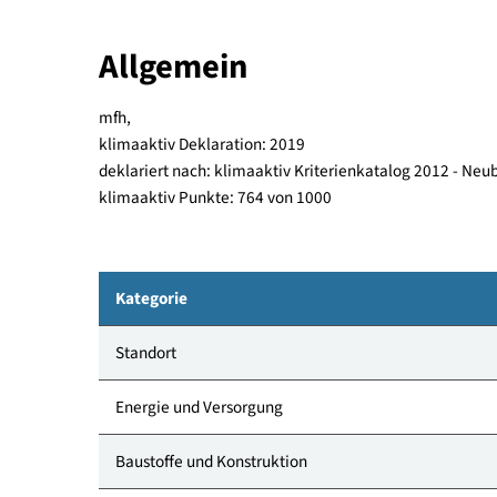
mit Kaufoption. Die Wohnanlage besteht aus drei
gemeinsames Stiegenhaus und einen Personenaufz
Stiegenhaus sowie einen Personenaufzug erschlo
Allgemein
mfh,
klimaaktiv Deklaration: 2019
deklariert nach: klimaaktiv Kriterienkatalog 201
klimaaktiv Punkte: 764 von 1000
Kategorie