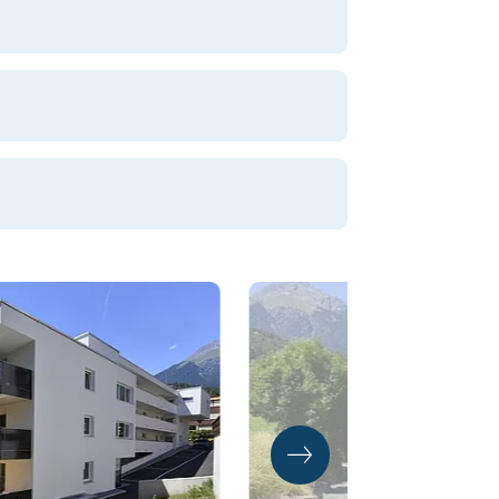
ige WohnbauGmbH
ige WohnbauGmbH