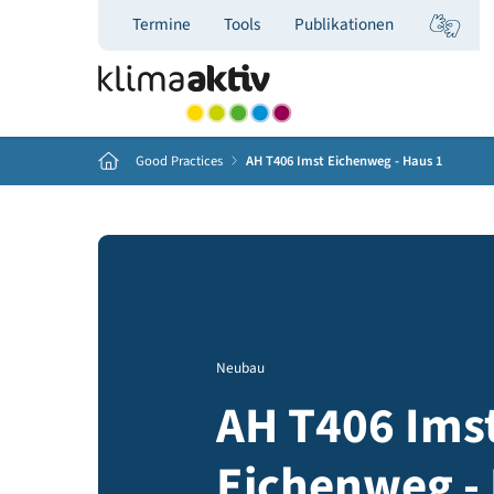
Termine
Tools
Publikationen
Home
Good Practices
AH T406 Imst Eichenweg - Haus 1
Neubau
AH T406 I