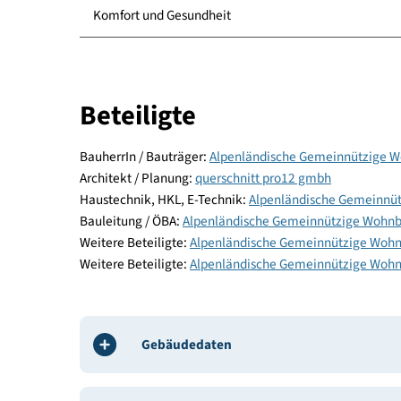
Standort
Energie und Versorgung
Baustoffe und Konstruktion
Komfort und Gesundheit
Beteiligte
BauherrIn / Bauträger:
Alpenländische Gemeinn
Architekt / Planung:
querschnitt pro12 gmbh
Haustechnik, HKL, E-Technik:
Alpenländische G
Bauleitung / ÖBA:
Alpenländische Gemeinnützi