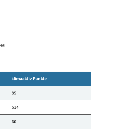
 Baukörpern. Baukörper 1 und 2 werden durch ein
ug erschlossen. Baukörper 3 wird ebenfalls durch ein
ssen.
2 - Neubau
klimaaktiv Punkte