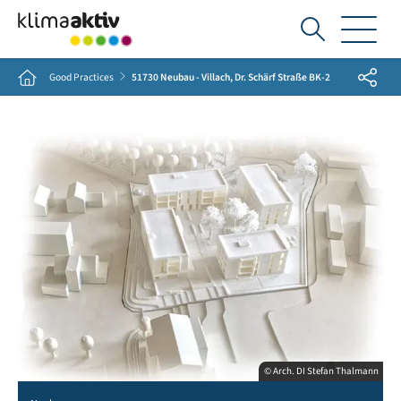
Ich
suche...
Share
Home
Good Practices
51730 Neubau - Villach, Dr. Schärf Straße BK-2
© Arch. DI Stefan Thalmann